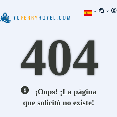
support_agent
account_circle
TOGGLE NAVIGATION
expand_more
expand_more
404
¡Oops! ¡La página
que solicitó no existe!