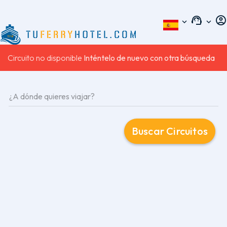
support_agent
account_circle
TOGGLE NAVIGATION
expand_more
expand_more
Circuito no disponible
Inténtelo de nuevo con otra búsqueda
¿A dónde quieres viajar?
Buscar Circuitos