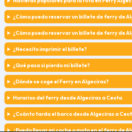
Navieras populares para la ruta en Ferry Algec
¿Cómo puedo reservar un billete de ferry de A
¿Cómo puedo reservar un billete de ferry de A
¿Necesito imprimir el billete?
¿Qué pasa si pierdo mi billete?
¿Dónde se coge el Ferry en Algeciras?
Horarios del ferry desde Algeciras a Ceuta
¿Cuánto tarda el barco desde Algeciras a Ceu
¿Puedo llevar mi coche o moto en el ferry de A