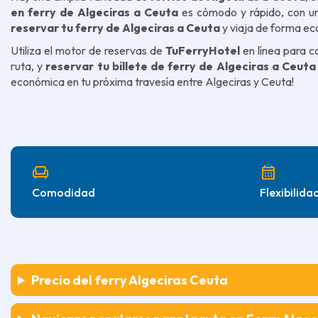
en ferry de Algeciras a Ceuta
es cómodo y rápido, con un
reservar tu ferry de Algeciras a Ceuta
y viaja de forma eco
Utiliza el motor de reservas de
TuFerryHotel
en línea para c
ruta, y
reservar tu billete de ferry de Algeciras a Ceuta
económica en tu próxima travesía entre Algeciras y Ceuta!
chair
calendar_month
Comodidad
Flexibilida
Precio del ferry Algeciras Ceuta